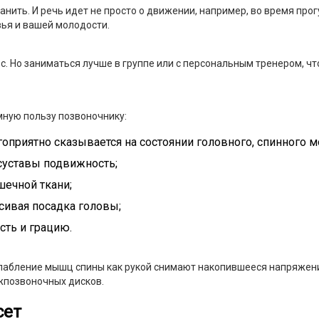
нить. И речь идет не просто о движении, например, во время прог
вья и вашей молодости.
ес. Но заниматься лучше в группе или с персональным тренером, 
мную пользу позвоночнику:
гоприятно сказывается на состоянии головного, спинного м
 суставы подвижность;
шечной ткани;
сивая посадка головы;
сть и грацию.
лабление мышц спины как рукой снимают накопившееся напряжен
жпозвоночных дисков.
сет