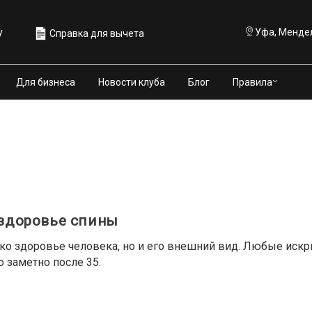
у
Уфа, Мендел
Справка для вычета
Правила
Для бизнеса
Новости клуба
Блог
 здоровье спины
ько здоровье человека, но и его внешний вид. Любые иск
 заметно после 35.