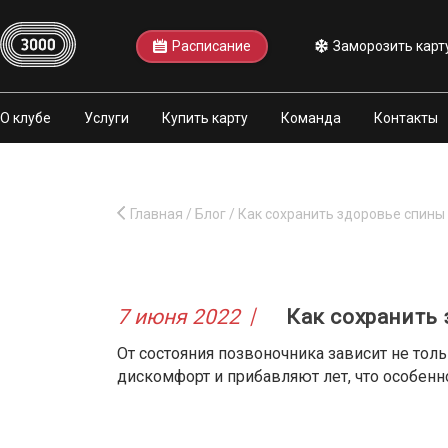
Расписание
Заморозить карт
О клубе
Услуги
Купить карту
Команда
Контакты
Главная
/
Блог
/
Как сохранить здоровье спины
7 июня 2022
Как сохранить
От состояния позвоночника зависит не тол
дискомфорт и прибавляют лет, что особенно