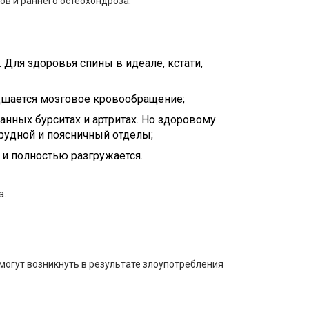
ов и раннего остеохондроза.
 Для здоровья спины в идеале, кстати,
удшается мозговое кровообращение;
анных бурситах и артритах. Но здоровому
грудной и поясничный отделы;
 и полностью разгружается.
а.
 могут возникнуть в результате злоупотребления