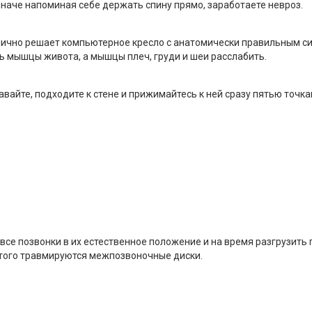
наче напоминая себе держать спину прямо, заработаете невроз.
лично решает компьютерное кресло с анатомически правильным с
ть мышцы живота, а мышцы плеч, груди и шеи расслабить.
авайте, подходите к стене и прижимайтесь к ней сразу пятью точка
все позвонки в их естественное положение и на время разгрузить п
т этого травмируются межпозвоночные диски.