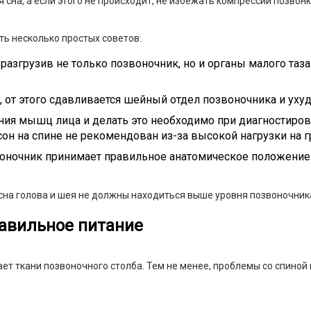
сна, а если этого не происходит, не избежать компрессии позвонк
ть несколько простых советов:
разгрузив не только позвоночник, но и органы малого таза.
, от этого сдавливается шейный отдел позвоночника и ух
ения мышц лица и делать это необходимо при диагностиров
сон на спине не рекомендован из-за высокой нагрузки на 
звоночник принимает правильное анатомическое положение
 сна голова и шея не должны находиться выше уровня позвоночник
равильное питание
ет ткани позвоночного столба. Тем не менее, проблемы со спиной