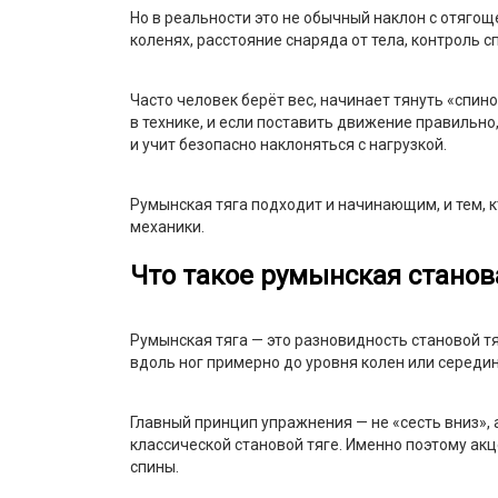
Но в реальности это не обычный наклон с отягощ
коленях, расстояние снаряда от тела, контроль с
Часто человек берёт вес, начинает тянуть «спин
в технике, и если поставить движение правильн
и учит безопасно наклоняться с нагрузкой.
Румынская тяга подходит и начинающим, и тем, к
механики.
Что такое румынская станов
Румынская тяга — это разновидность становой тя
вдоль ног примерно до уровня колен или середин
Главный принцип упражнения — не «сесть вниз», а
классической становой тяге. Именно поэтому ак
спины.