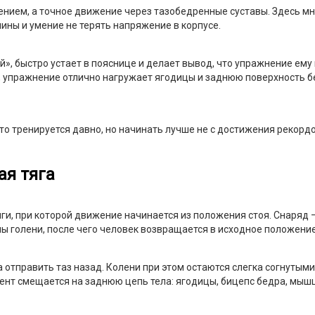
ением, а точное движение через тазобедренные суставы. Здесь мн
пины и умение не терять напряжение в корпусе.
ой», быстро устает в пояснице и делает вывод, что упражнение ему
о, упражнение отлично нагружает ягодицы и заднюю поверхность 
то тренируется давно, но начинать лучше не с достижения рекордо
ая тяга
ги, при которой движение начинается из положения стоя. Снаряд 
ы голени, после чего человек возвращается в исходное положение
 отправить таз назад. Колени при этом остаются слегка согнутыми,
цент смещается на заднюю цепь тела: ягодицы, бицепс бедра, мыш