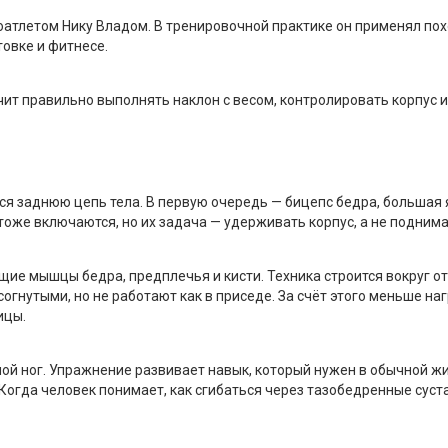
атлетом Нику Владом. В тренировочной практике он применял пох
овке и фитнесе.
чит правильно выполнять наклон с весом, контролировать корпус и 
тся заднюю цепь тела. В первую очередь — бицепс бедра, больша
е включаются, но их задача — удерживать корпус, а не поднимат
е мышцы бедра, предплечья и кисти. Техника строится вокруг от
согнутыми, но не работают как в приседе. За счёт этого меньше на
ицы.
й ног. Упражнение развивает навык, который нужен в обычной жиз
. Когда человек понимает, как сгибаться через тазобедренные сус