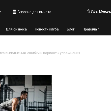
у
Уфа, Мендел
Справка для вычета
Правила
Для бизнеса
Новости клуба
Блог
ника выполнения, ошибки и варианты упражнения