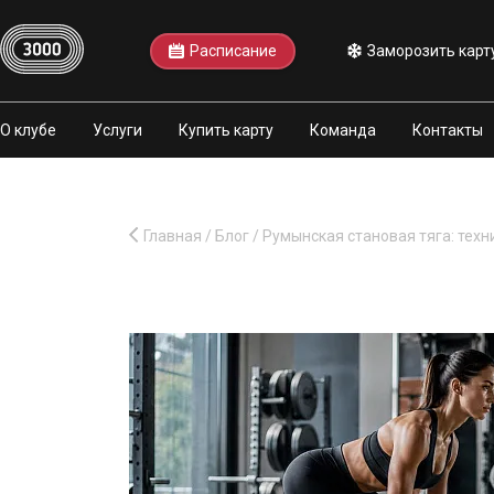
Расписание
Заморозить карт
О клубе
Услуги
Купить карту
Команда
Контакты
Главная
/
Блог
/
Румынская становая тяга: тех