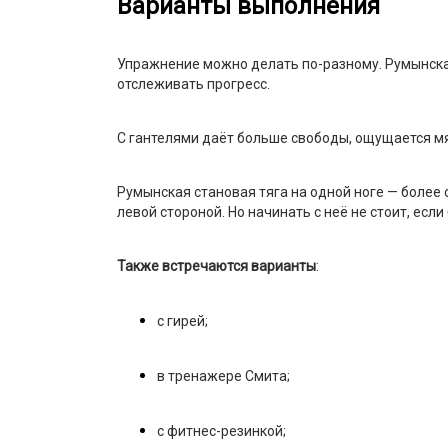
Варианты выполнения
Упражнение можно делать по-разному. Румынская 
отслеживать прогресс.
С гантелями даёт больше свободы, ощущается мяг
Румынская становая тяга на одной ноге — более
левой стороной. Но начинать с неё не стоит, есл
Также встречаются варианты
:
с гирей;
в тренажере Смита;
с фитнес-резинкой;