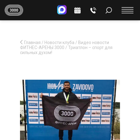
Главная
/
Новости клуба
/
Видео новости
ФИТНЕС-АРЕНЫ 3000
/
Триатлон – спорт для
сильных духом!