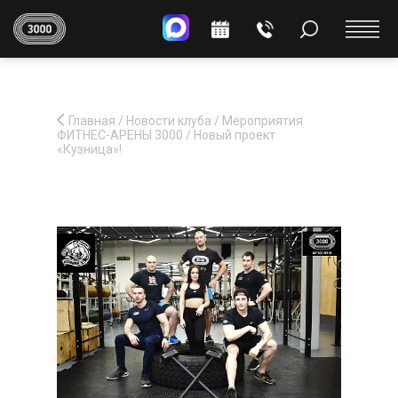
Главная
/
Новости клуба
/
Мероприятия
ФИТНЕС-АРЕНЫ 3000
/
Новый проект
«Кузница»!