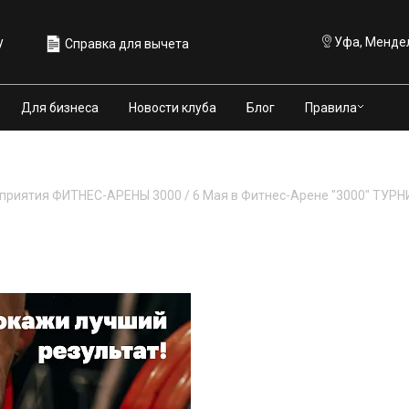
у
Уфа, Мендел
Справка для вычета
Правила
Для бизнеса
Новости клуба
Блог
приятия ФИТНЕС-АРЕНЫ 3000
/
6 Мая в Фитнес-Арене "3000" ТУ