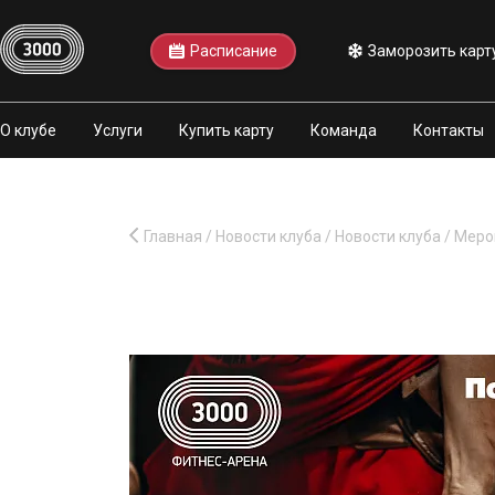
Расписание
Заморозить карт
О клубе
Услуги
Купить карту
Команда
Контакты
Главная
/
Новости клуба
/
Новости клуба
/
Меро