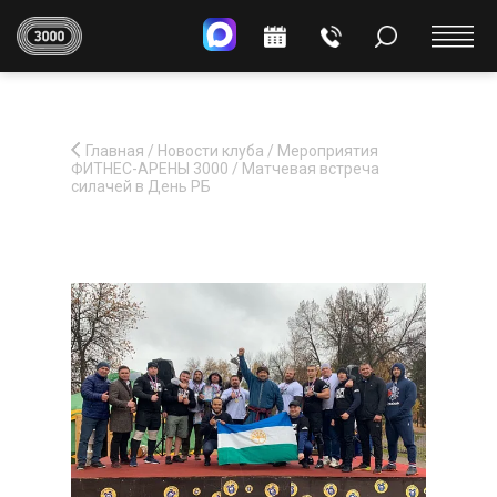
Главная
/
Новости клуба
/
Мероприятия
ФИТНЕС-АРЕНЫ 3000
/
Матчевая встреча
силачей в День РБ