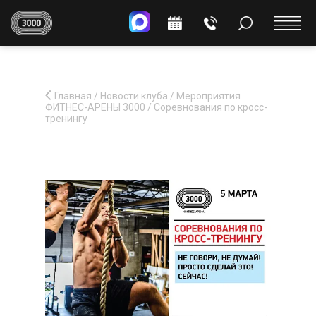
Главная
/
Новости клуба
/
Мероприятия
ФИТНЕС-АРЕНЫ 3000
/
Соревнования по кросс-
тренингу