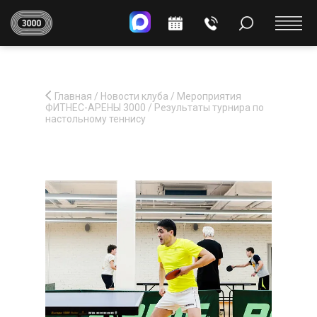
Главная
/
Новости клуба
/
Мероприятия
ФИТНЕС-АРЕНЫ 3000
/
Результаты турнира по
настольному теннису