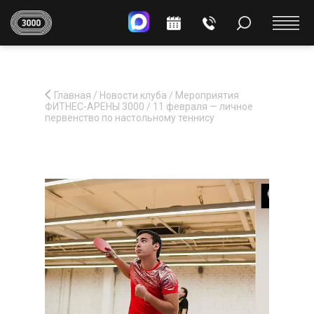
Главная
/
Новости клуба
/
Мероприятия
ФИТНЕС-АРЕНЫ 3000
/
11 февраля — личное
первенство по настольному теннису