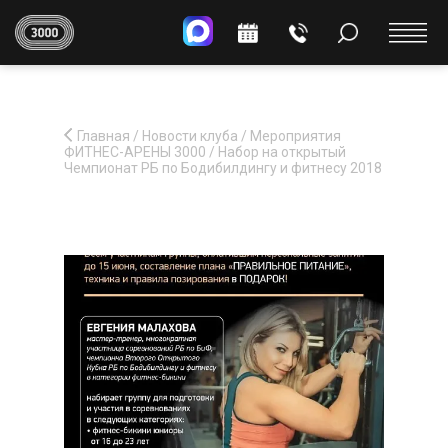
Главная
/
Новости клуба
/
Мероприятия
ФИТНЕС-АРЕНЫ 3000
/
Набор на открытый
Чемпионат РБ по Бодибилдингу и фитнесу 2018