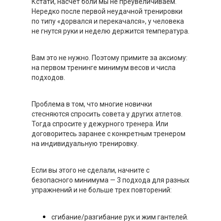
Кстати, насчет боли мы не преувеличиваем.
Нередко после первой неудачной тренировки
по типу «дорвался и перекачался», у человека
не гнутся руки и неделю держится температура.
Вам это не нужно. Поэтому примите за аксиому:
на первом тренинге минимум весов и числа
подходов.
Проблема в том, что многие новички
стесняются спросить совета у других атлетов.
Тогда спросите у дежурного тренера. Или
договоритесь заранее с конкретным тренером
на индивидуальную тренировку.
Если вы этого не сделали, начните с
безопасного минимума — 3 подхода для разных
упражнений и не больше трех повторений:
сгибание/разгибание рук и жим гантелей.