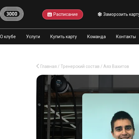
Расписание
Заморозить карт
О клубе
Услуги
Купить карту
Команда
Контакты
Главная
/
Тренерский состав
/
Аяз Вахитов