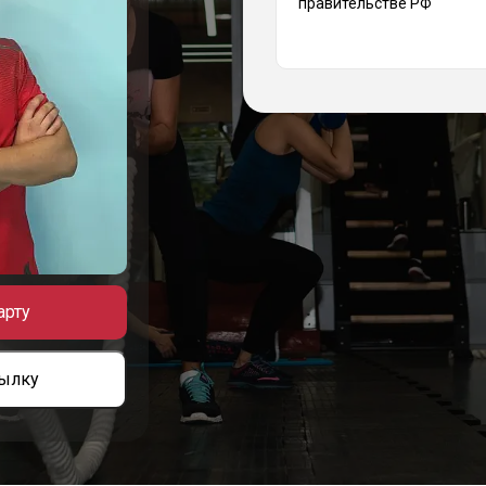
правительстве РФ
арту
сылку