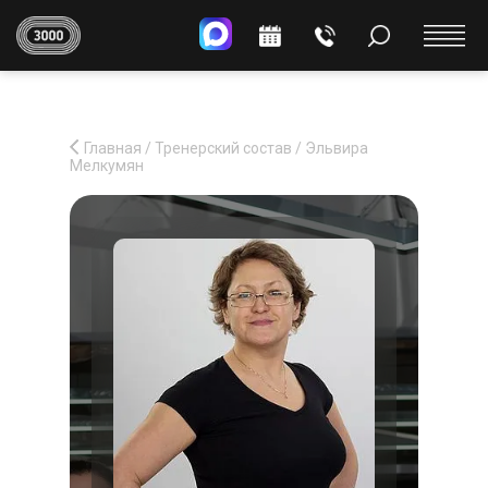
Главная
/
Тренерский состав
/
Эльвира
Мелкумян