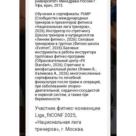
университет» Минздрава России г.
Уфа, врач, 2015.
Обучения и сертификаты: РUMP
(Сообщество международных
тренеров и презентеров фитнеса
«Национальная лига тренеров»,
2026); Инструктор по стретчингу
(Школа тренеров и нутрициологов
«Линник фитнес», 2026); Силовые
тренировки в группах (Фитнес-школа
«Evotren”, 2026); Базовые
инструменты в работы инструктора
групповых фитнес-программ
(Образовательный центр «Fit
Standart», 2026); Стретчинг и
миофасциальный релиз (Фомин В.,
Халимова А., 2026); многочисленные
сертификаты по лечебной
физкультуре после травм и операций,
при заболеваниях опорно-
двигательной, сердечно-сосудистой
и нервной систем, а также при
беременности.
Участник фитнес-конвенции
Liga_fitCONF 2025,
«Национальная лига
тренеров», г. Москва.