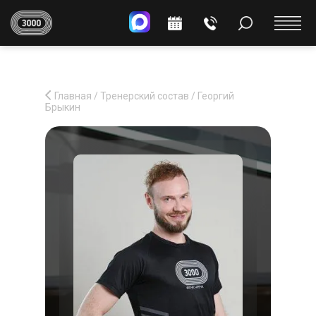
Главная
/
Тренерский состав
/
Георгий
Брыкин