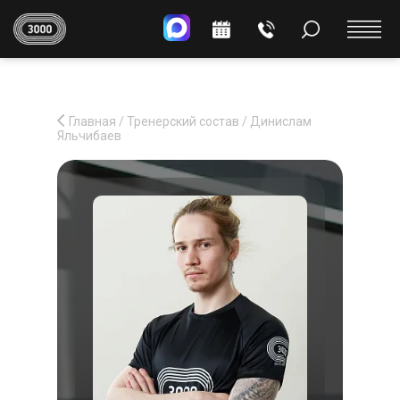
Главная
/
Тренерский состав
/
Динислам
Яльчибаев