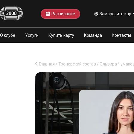
Расписание
Заморозить карт
О клубе
Услуги
Купить карту
Команда
Контакты
Главная
/
Тренерский состав
/
Эльвира Чумако