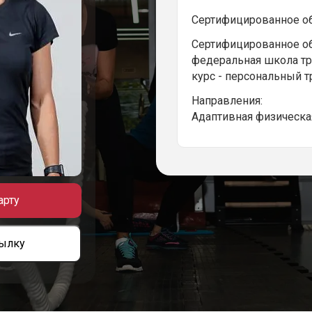
Сертифицированное обр
Сертифицированное об
федеральная школа т
курс - персональный т
Направления:
Адаптивная физическая
арту
сылку