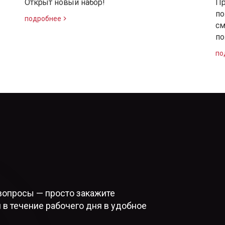
Открыт новый набор!
Пр
по
подробнее
см
по
по
вопросы — просто закажите
 в течение рабочего дня в удобное