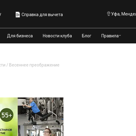
у
Уфа, Мендел
Справка для вычета
Правила
Для бизнеса
Новости клуба
Блог
сти
/
Весеннее преображение