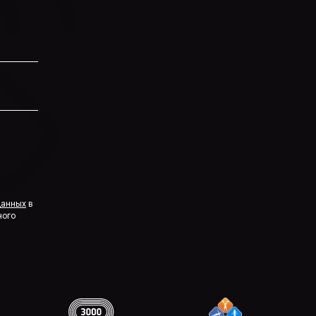
данных
в
ного