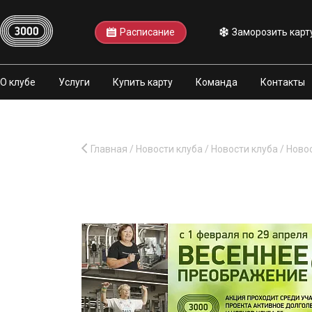
Расписание
Заморозить карт
О клубе
Услуги
Купить карту
Команда
Контакты
Главная
/
Новости клуба
/
Новости клуба
/
Ново