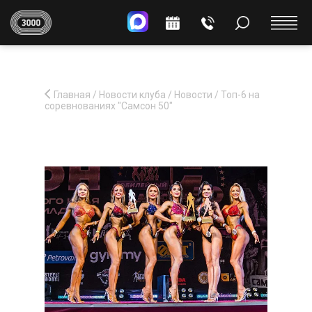
Главная
/
Новости клуба
/
Новости
/
Топ-6 на
соревнованиях "Самсон 50"