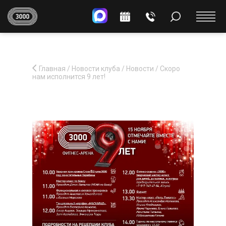
Главная
/
Новости клуба
/
Новости
/
Скоро
нам исполнится 9 лет!