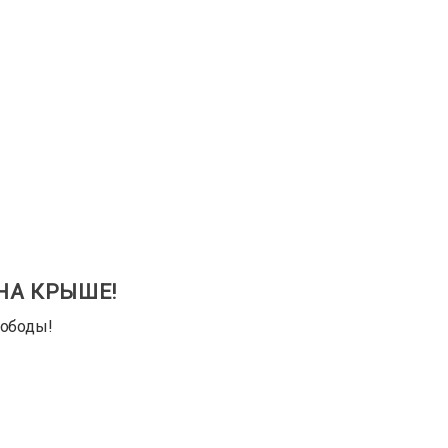
 НА КРЫШЕ!
вободы!