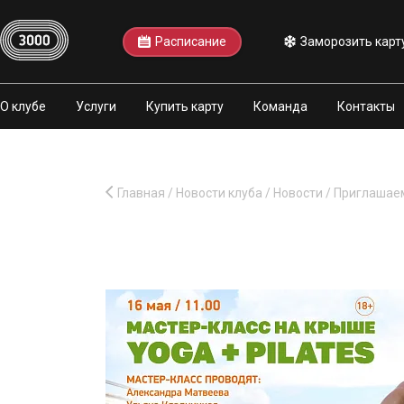
Расписание
Заморозить карт
О клубе
Услуги
Купить карту
Команда
Контакты
Главная
/
Новости клуба
/
Новости
/
Приглашаем