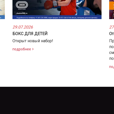
29.07.2026
27
БОКС ДЛЯ ДЕТЕЙ
От
Открыт новый набор!
Пр
по
подробнее
см
по
по