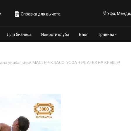
у
Уфа, Мендел
Справка для вычета
Правила
Для бизнеса
Новости клуба
Блог
 на уникальный МАСТЕР-КЛАСС: YOGA + PILATES НА КРЫШЕ!