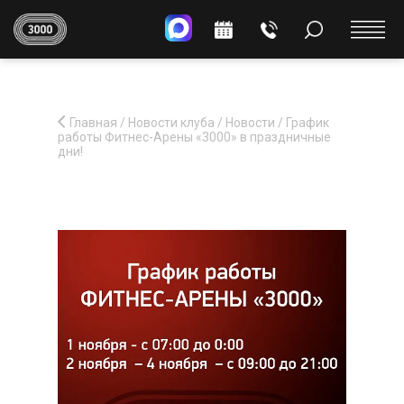
Главная
/
Новости клуба
/
Новости
/
График
работы Фитнес-Арены «3000» в праздничные
дни!