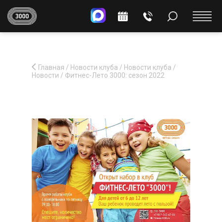
Главная
/
Новости клуба
/
Новости клуба
/
Новости
/
Фитнес-Лето 3000: сезон 2022