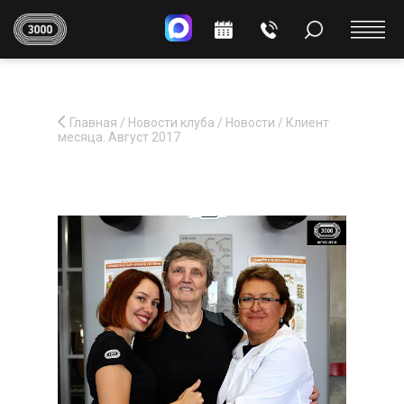
Главная
/
Новости клуба
/
Новости
/
Клиент
месяца. Август 2017