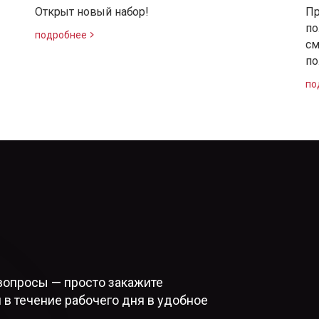
Открыт новый набор!
Пр
по
подробнее
см
по
по
вопросы — просто закажите
 в течение рабочего дня в удобное