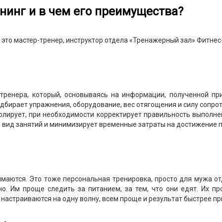
нинг и в чем его преимущества?
это мастер-тренер, инструктор отдела «Тренажерный зал» Фитнес
тренера, который, основываясь на информации, полученной пр
дбирает упражнения, оборудование, вес отягощения и силу сопро
олирует, при необходимости корректирует правильность выполнен
й вид занятий и минимизирует временные затраты на достижение 
нимаются. Это тоже персональная тренировка, просто для мужа о
но. Им проще следить за питанием, за тем, что они едят. Их 
и настраиваются на одну волну, всем проще и результат быстрее пр