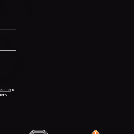
данных
в
ного