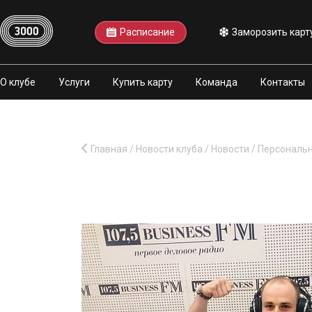
Расписание
Заморозить карт
О клубе
Услуги
Купить карту
Команда
Контакты
Главная
/
Новости клуба
/
Новости
/
Персональн