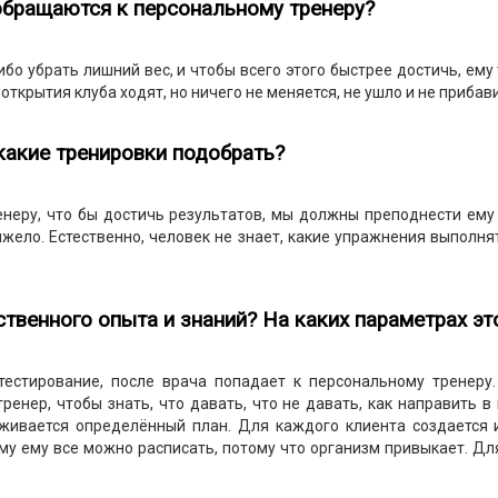
обращаются к персональному тренеру?
 убрать лишний вес, и чтобы всего этого быстрее достичь, ему тре
с открытия клуба ходят, но ничего не меняется, не ушло и не приба
 какие тренировки подобрать?
неру, что бы достичь результатов, мы должны преподнести ему э
тяжело. Естественно, человек не знает, какие упражнения выполня
бственного опыта и знаний? На каких параметрах э
тестирование, после врача попадает к персональному тренеру.
енер, чтобы знать, что давать, что не давать, как направить 
рживается определённый план. Для каждого клиента создается 
му ему все можно расписать, потому что организм привыкает. Д