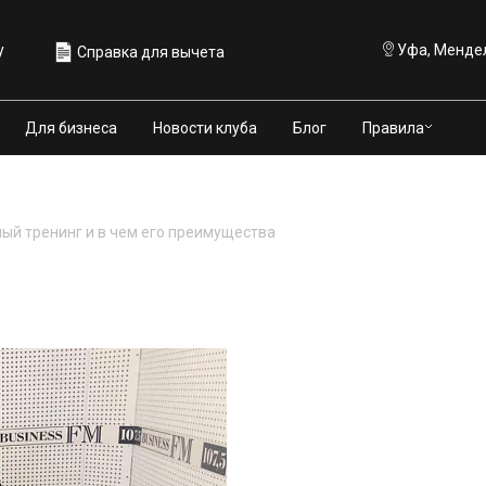
у
Уфа, Мендел
Справка для вычета
Правила
Для бизнеса
Новости клуба
Блог
ый тренинг и в чем его преимущества