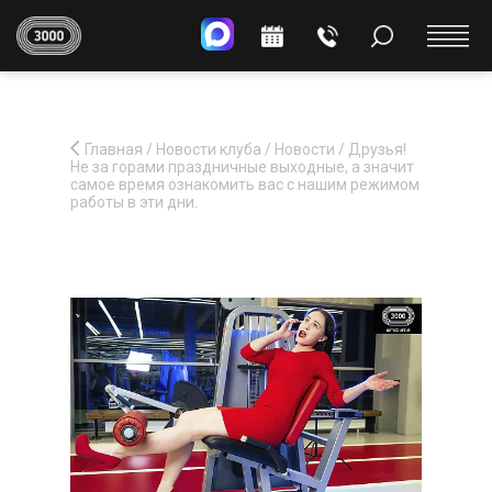
Главная
/
Новости клуба
/
Новости
/
Друзья!
Не за горами праздничные выходные, а значит
самое время ознакомить вас с нашим режимом
работы в эти дни.