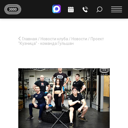
Главная
/
Новости клуба
/
Новости
/
Проект
"Кузница" - команда Гульшан