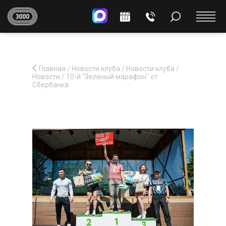
Главная
/
Новости клуба
/
Новости клуба
/
Новости
/
10-й "Зеленый марафон" от
Сбербанка