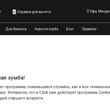
у
Уфа, Мендел
Справка для вычета
Правила
Для бизнеса
Новости клуба
Блог
ая зумба!
ес-программа, появившаяся случайно, как и все гениальное
у. Интересно, что в США уже действует программа Zumbini,
дей старшего возраста.