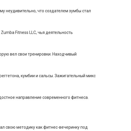
ому неудивительно, что создателем зумбы стал
Zumba Fitness LLC, чья деятельность
торую вел свои тренировки. Находчивый
еггетона, кумбии и сальсы. Зажигательный микс
адостное направление современного фитнеса.
вал свою методику как фитнес-вечеринку под