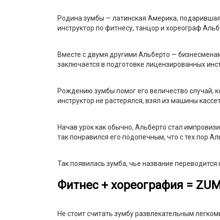
Родина зумбы — латинская Америка, подарившая 
инструктор по фитнесу, танцор и хореограф Альб
Вместе с двумя другими Альберто — бизнесменам
заключается в подготовке лицензированных инст
Рождению зумбы помог его величество случай, ко
инструктор не растерялся, взял из машины кассе
Начав урок как обычно, Альберто стал импровиз
так понравился его подопечным, что с тех пор Ал
Так появилась зумба, чье название переводится
Фитнес + хореография = ZU
Не стоит считать зумбу развлекательным легком