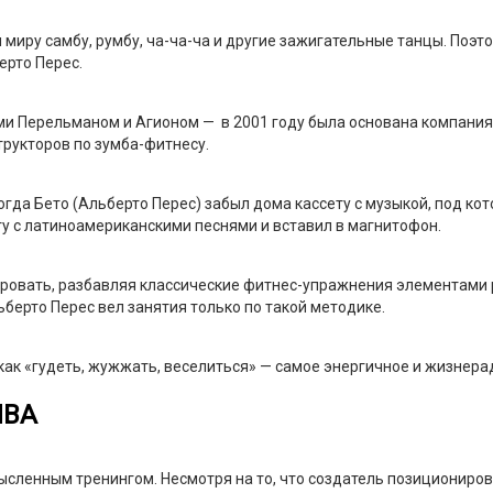
миру самбу, румбу, ча-ча-ча и другие зажигательные танцы. Поэт
ерто Перес.
и Перельманом и Агионом — в 2001 году была основана компания 
рукторов по зумба-фитнесу.
гда Бето (Альберто Перес) забыл дома кассету с музыкой, под ко
ту с латиноамериканскими песнями и вставил в магнитофон.
ировать, разбавляя классические фитнес-упражнения элементами р
ьберто Перес вел занятия только по такой методике.
 как «гудеть, жужжать, веселиться» — самое энергичное и жизнер
MBA
ысленным тренингом. Несмотря на то, что создатель позициониро