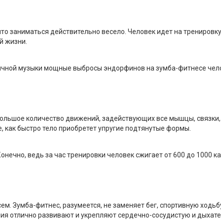
что заниматься действительно весело. Человек идет на трениров
й жизни.
ичной музыки мощные выбросы эндорфинов на зумба-фитнесе чел
ольшое количество движений, задействующих все мышцы, связки, 
, как быстро тело приобретет упругие подтянутые формы.
нечно, ведь за час тренировки человек сжигает от 600 до 1000 ка
ем. Зумба-фитнес, разумеется, не заменяет бег, спортивную ходьб
ия отлично развивают и укрепляют сердечно-сосудистую и дыхате