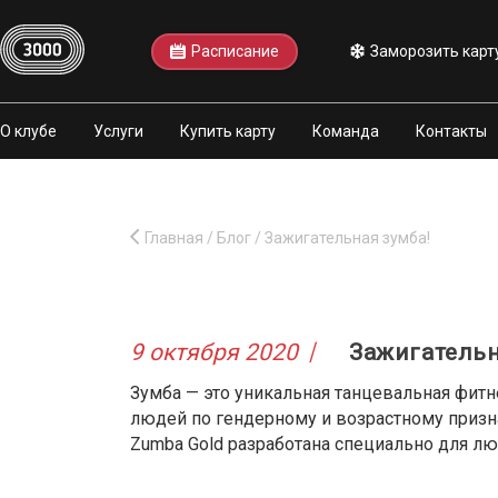
Расписание
Заморозить карт
О клубе
Услуги
Купить карту
Команда
Контакты
Главная
/
Блог
/
Зажигательная зумба!
9 октября 2020
Зажигательн
Зумба — это уникальная танцевальная фитн
людей по гендерному и возрастному признак
Zumba Gold разработана специально для лю