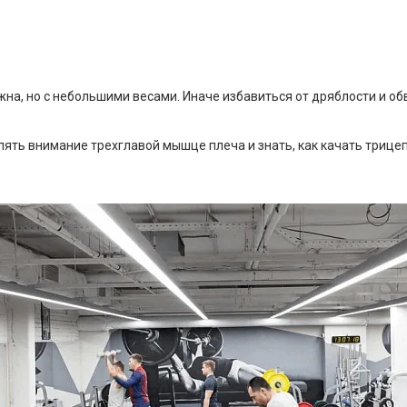
на, но с небольшими весами. Иначе избавиться от дряблости и об
ять внимание трехглавой мышце плеча и знать, как качать трицепс