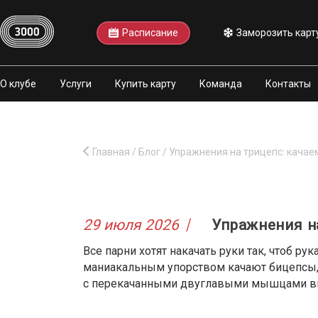
Расписание
Заморозить карт
О клубе
Услуги
Купить карту
Команда
Контакты
Главная
/
Блог
/
Упражнения на трицепс: качае
29 июля 2026
Упражнения н
Все парни хотят накачать руки так, чтоб ру
маниакальным упорством качают бицепсы,
с перекачанными двуглавыми мышцами выг