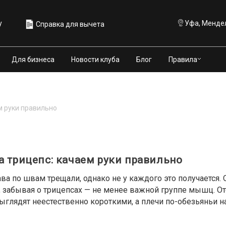
у
Уфа, Мендел
Справка для вычета
Правила
Для бизнеса
Новости клуба
Блог
м руки правильно
а трицепс: качаем руки правильно
кава по швам трещали, однако не у каждого это получается.
 забывая о трицепсах — не менее важной группе мышц. О
лядят неестественно короткими, а плечи по-обезьяньи 