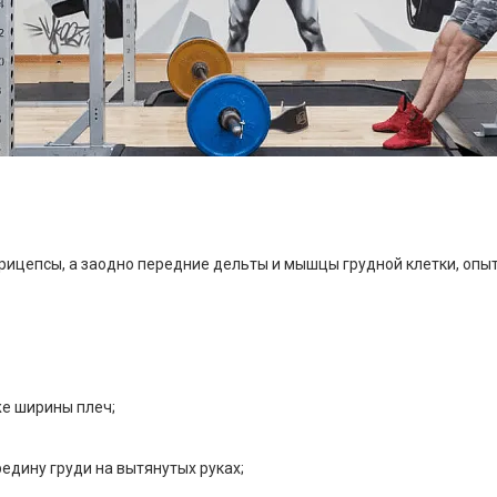
трицепсы, а заодно передние дельты и мышцы грудной клетки, оп
же ширины плеч;
редину груди на вытянутых руках;