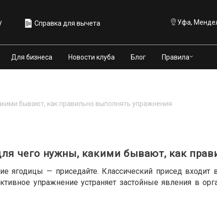
у
Уфа, Мендел
Справка для вычета
Правила
Для бизнеса
Новости клуба
Блог
какими бывают, как правильно выполнять упражнения
для чего нужны, какими бывают, как пра
гие ягодицы — приседайте. Классический присед входит 
ктивное упражнение устраняет застойные явления в орга