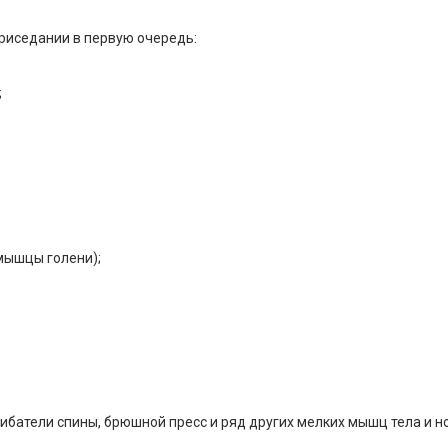
риседании в первую очередь:
;
мышцы голени);
ибатели спины, брюшной пресс и ряд других мелких мышц тела и но