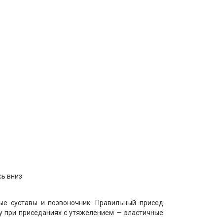
ь вниз.
ые суставы и позвоночник. Правильный присед
у при приседаниях с утяжелением — эластичные