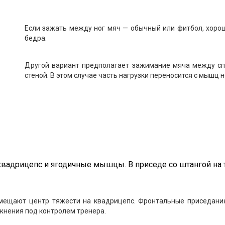
Если зажать между ног мяч — обычный или фитбол, хор
бедра.
Другой вариант предполагает зажимание мяча между сп
стеной. В этом случае часть нагрузки переносится с мышц
дрицепс и ягодичные мышцы. В приседе со штангой на тр
смещают центр тяжести на квадрицепс. Фронтальные приседан
жнения под контролем тренера.