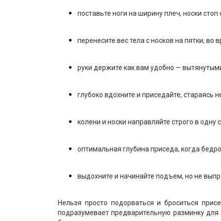
поставьте ноги на ширину плеч, носки стоп 
перенесите вес тела с носков на пятки, во
руки держите как вам удобно — вытянутыми
глубоко вдохните и приседайте, стараясь н
колени и носки направляйте строго в одну 
оптимальная глубина приседа, когда бедро
выдохните и начинайте подъем, но не выпря
Нельзя просто подорваться и броситься прис
подразумевает предварительную разминку для 