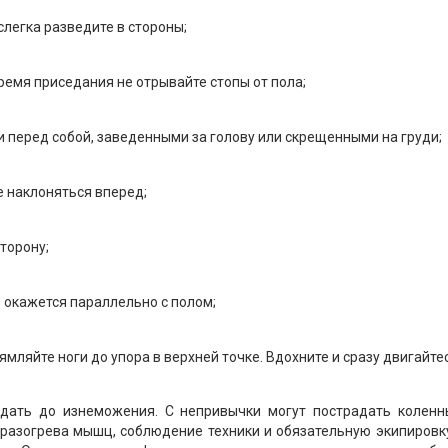
слегка разведите в стороны;
 время приседания не отрывайте стопы от пола;
 перед собой, заведенными за голову или скрещенными на груди;
е наклоняться вперед;
сторону;
 окажется параллельно с полом;
мляйте ноги до упора в верхней точке. Вдохните и сразу двигайтес
едать до изнеможения. С непривычки могут пострадать коленн
разогрева мышц, соблюдение техники и обязательную экипировк