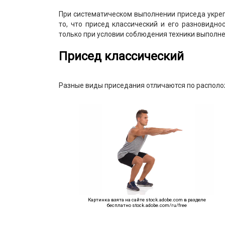
При систематическом выполнении приседа укреп
то, что присед классический и его разновидно
только при условии соблюдения техники выполн
Присед классический
Разные виды приседания отличаются по располо
Картинка взята на сайте stock.adobe.com в разделе
бесплатно stock.adobe.com/ru/free