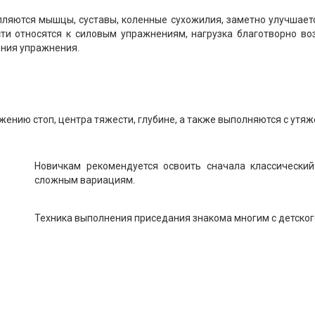
ляются мышцы, суставы, коленные сухожилия, заметно улучшает
сти относятся к силовым упражнениям, нагрузка благотворно во
ения упражнения.
жению стоп, центра тяжести, глубине, а также выполняются с ут
Новичкам рекомендуется освоить сначала классический
сложным вариациям.
Техника выполнения приседания знакома многим с детского 