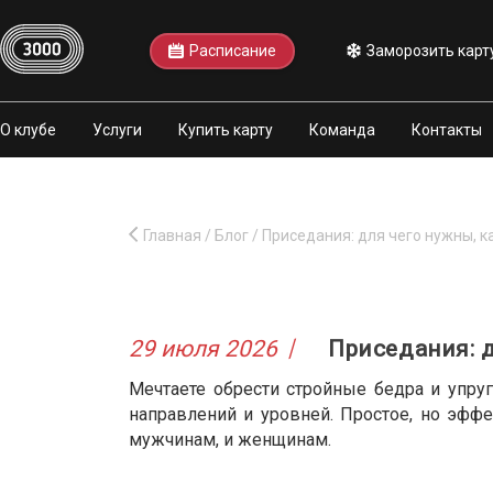
Расписание
Заморозить карт
О клубе
Услуги
Купить карту
Команда
Контакты
Главная
/
Блог
/
Приседания: для чего нужны, 
29 июля 2026
Приседания: 
Мечтаете обрести стройные бедра и упру
направлений и уровней. Простое, но эффе
мужчинам, и женщинам.